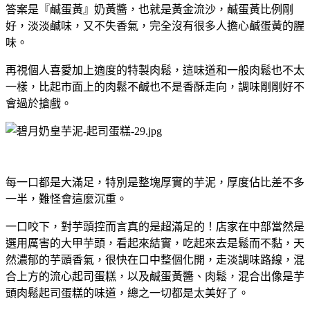
答案是『鹹蛋黃』奶黃醬，也就是黃金流沙，鹹蛋黃比例剛
好，淡淡鹹味，又不失香氣，完全沒有很多人擔心鹹蛋黃的腥
味。
再視個人喜愛加上適度的特製肉鬆，這味道和一般肉鬆也不太
一樣，比起市面上的肉鬆不鹹也不是香酥走向，調味剛剛好不
會過於搶戲。
每一口都是大滿足，特別是整塊厚實的芋泥，厚度佔比差不多
一半，難怪會這麼沉重。
一口咬下，對芋頭控而言真的是超滿足的！店家在中部當然是
選用厲害的大甲芋頭，看起來結實，吃起來去是鬆而不黏，天
然濃郁的芋頭香氣，很快在口中整個化開，走淡調味路線，混
合上方的流心起司蛋糕，以及鹹蛋黃醬、肉鬆，混合出像是芋
頭肉鬆起司蛋糕的味道，總之一切都是太美好了。