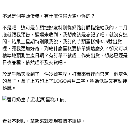
不過是個芋頭蛋糕，有什麼值得大驚小怪的？
不是吧... 這可是芋頭控好友特別從網路訂購指送給我的，二月
底就跟我預告，遲遲未收到，我想應該是忘記了吧，就沒有追
問。結果上星期特別跟我說，我訂的芋頭蛋糕排3/25號出貨
喔，讓我更加好奇，到底什麼蛋糕要排單排這麼久？卻又可以
精準地預測生產日期？有訂單不就趕工作完出貨？想必已經是
日夜兼程，依然趕不及交貨吧。
於是乎隔天收到了一件冷藏宅配，打開來看裡面只有一個灰色
的盒子，盒子上方印上了LOGO碧月二字，極為低調又有點神
秘感。
看著不起眼，拿起來就發現案情不單純。