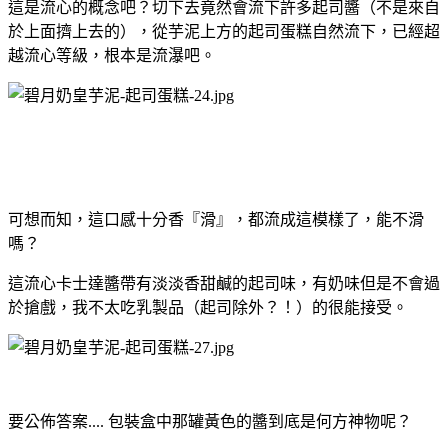
這是流心的概念吧？切下去竟然會流下許多起司醬（不是來自
於上面擠上去的），從芋泥上方的起司蛋糕自然流下，已經超
越流心等級，根本是流瀑吧。
可想而知，這口感十分香『滑』，都流成這模樣了，能不滑
嗎？
這流心卡士達醬帶有淡淡香甜鹹的起司味，有奶味但是不會過
於搶戲，我不太吃乳製品（起司除外？！）的很能接受。
要公佈答案.... 包裝盒中那罐黃色的醬到底是何方神物呢？