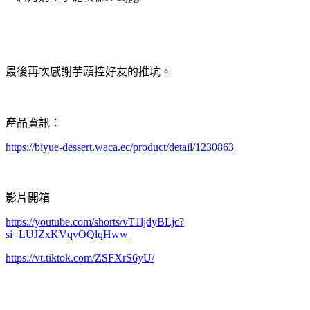
最後再次感謝芋頭控好友的推坑。
產品資訊：
https://biyue-dessert.waca.ec/product/detail/1230863
影片開箱
https://youtube.com/shorts/vT1ljdyBLjc?
si=LUJZxKVqvOQlqHww
https://vt.tiktok.com/ZSFXrS6yU/