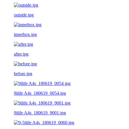
outside.jpg
innerbox.jpg
after.jpg
before.jpg
9ilife A4s_180619_0054.jpg
9ilife A4s_180619_9001.jpg