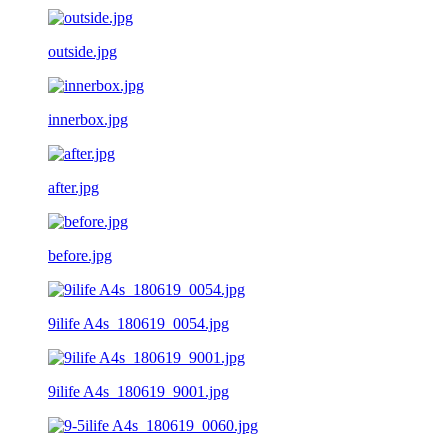
outside.jpg
innerbox.jpg
after.jpg
before.jpg
9ilife A4s_180619_0054.jpg
9ilife A4s_180619_9001.jpg