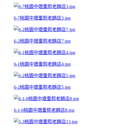
6-7桃園中壢重熙老麵店3.jpg
6-2桃園中壢重熙老麵店7.jpg
6-1桃園中壢重熙老麵店4.jpg
6-2桃園中壢重熙老麵店5.jpg
6-1-0桃園中壢重熙老麵店8.jpg