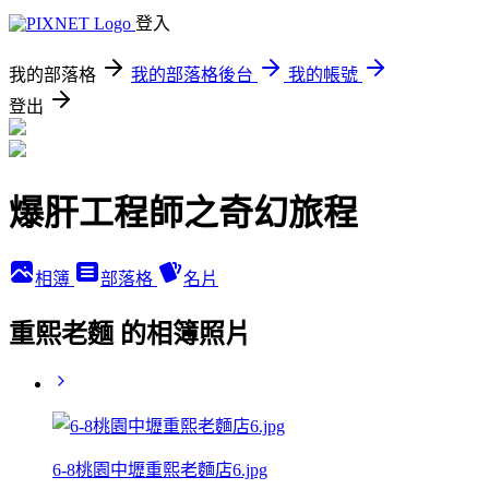
登入
我的部落格
我的部落格後台
我的帳號
登出
爆肝工程師之奇幻旅程
相簿
部落格
名片
重熙老麵 的相簿照片
6-8桃園中壢重熙老麵店6.jpg