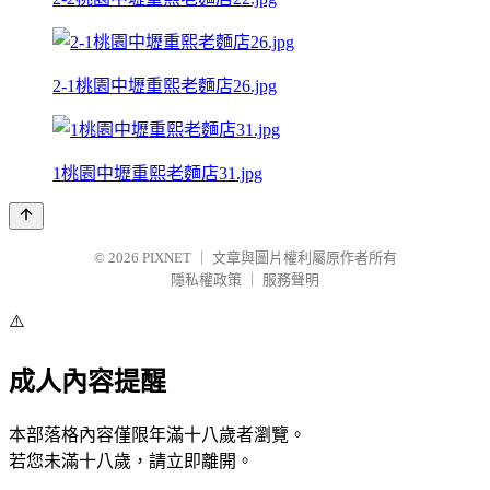
2-1桃園中壢重熙老麵店26.jpg
1桃園中壢重熙老麵店31.jpg
© 2026
PIXNET
｜
文章與圖片權利屬原作者所有
隱私權政策
｜
服務聲明
⚠️
成人內容提醒
本部落格內容僅限年滿十八歲者瀏覽。
若您未滿十八歲，請立即離開。